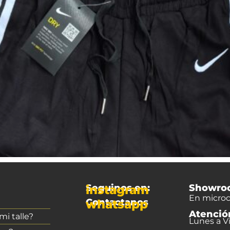
Seguinos en:
Showro
instagram
En microc
Contactanos
whatsapp
Atenció
i talle?
Lunes a Vi