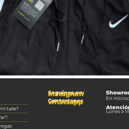
Seguinos en:
Showro
instagram
En microc
Contactanos
whatsapp
Atenció
i talle?
Lunes a Vi
ar?
regas