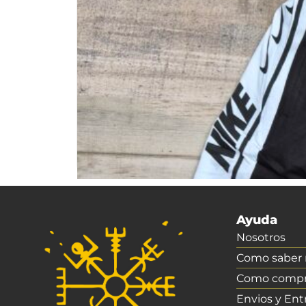
Ayuda
Nosotros
Como saber m
Como compr
Envios y Ent