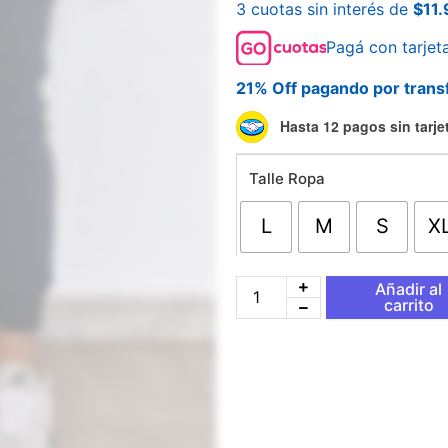
3 cuotas sin interés de
$
11
Pagá con tarjet
21% Off pagando por trans
Pantalon
Hasta 12 pagos sin tarje
Nike
Negro
Talle Ropa
Y
Marron
cantidad
L
M
S
X
Añadir al
carrito