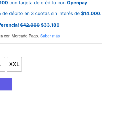
.900
con tarjeta de crédito con
Openpay
a de débito en 3 cuotas sin interés de
$
14.000
.
ferencia!
$
42.000
$
33.180
ta
con Mercado Pago.
Saber más
L
XXL