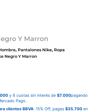
Negro Y Marron
 Hombre
,
Pantalones Nike
,
Ropa
ke Negro Y Marron
.000
y 6 cuotas sin interés de
$
7.000
pagando
 Mercado Pago.
ra clientes BBVA
: 15% Off, pagas
$
35.700
en