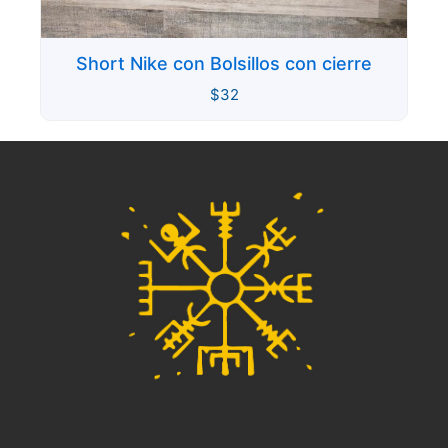
Short Nike con Bolsillos con cierre
$
32