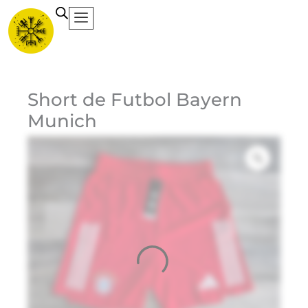
Ir
al
contenido
Ca
Short de Futbol Bayern
Munich
Et
Ma
Ad