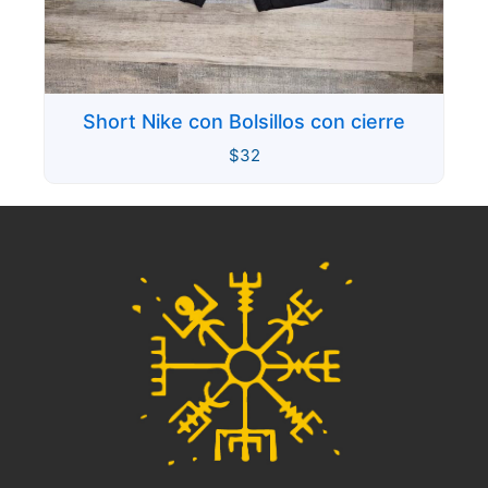
Short Nike con Bolsillos con cierre
$
32