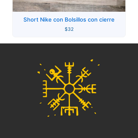
Short Nike con Bolsillos con cierre
$
32