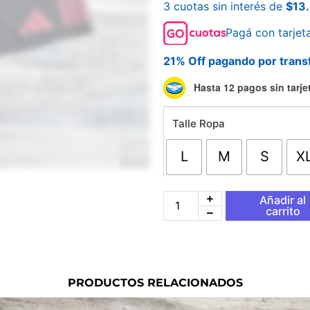
3 cuotas sin interés de
$
13
Pagá con tarjet
21% Off pagando por trans
Short
Hasta 12 pagos sin tarje
de
Futbol
Talle Ropa
Liverpool
Negro
cantidad
L
M
S
X
Añadir al
carrito
PRODUCTOS RELACIONADOS