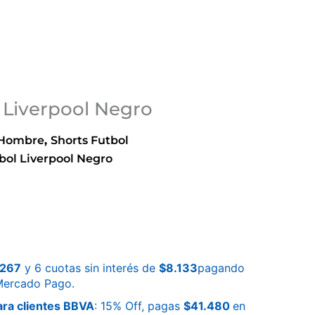
 Liverpool Negro
 Hombre
,
Shorts Futbol
bol Liverpool Negro
.267
y 6 cuotas sin interés de
$
8.133
pagando
 Mercado Pago.
ra clientes BBVA
: 15% Off, pagas
$
41.480
en