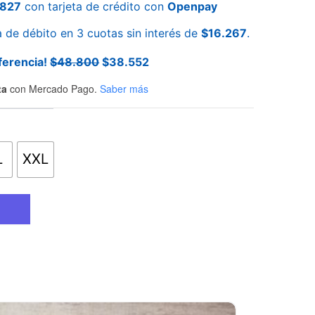
.827
con tarjeta de crédito con
Openpay
a de débito en 3 cuotas sin interés de
$
16.267
.
ferencia!
$
48.800
$
38.552
ta
con Mercado Pago.
Saber más
L
XXL