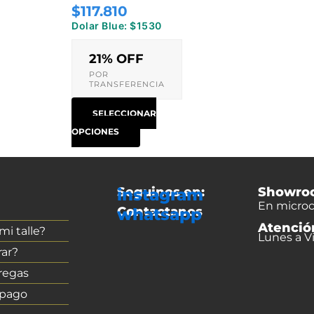
$117.810
página
Dolar Blue: $1530
de
producto
21% OFF
POR
TRANSFERENCIA
SELECCIONAR
OPCIONES
Seguinos en:
Showro
instagram
En microc
Contactanos
whatsapp
Atenció
i talle?
Lunes a Vi
ar?
regas
 pago