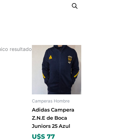
Este
ico resultado
producto
tiene
múltiples
variantes.
Las
opciones
Camperas Hombre
se
Adidas Campera
pueden
Z.N.E de Boca
elegir
Juniors 25 Azul
en
U$S 77
la