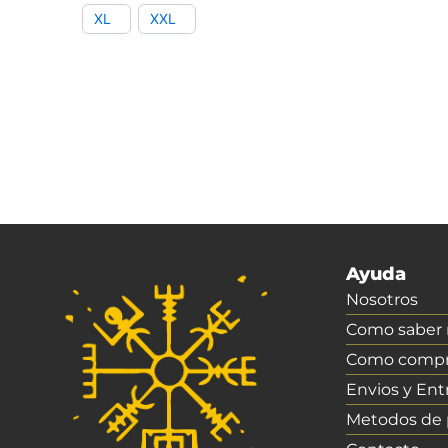
XL
XXL
Ayuda
Nosotros
Como saber m
Como compr
Envios y Ent
Metodos de