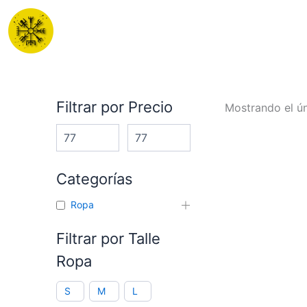
Ir
al
contenido
Filtrar por Precio
Mostrando el ún
Categorías
Ropa
Filtrar por Talle
Ropa
S
M
L