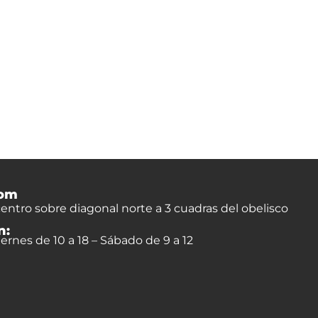
om
entro sobre diagonal norte a 3 cuadras del obelisco
n:
ernes de 10 a 18 – Sábado de 9 a 12