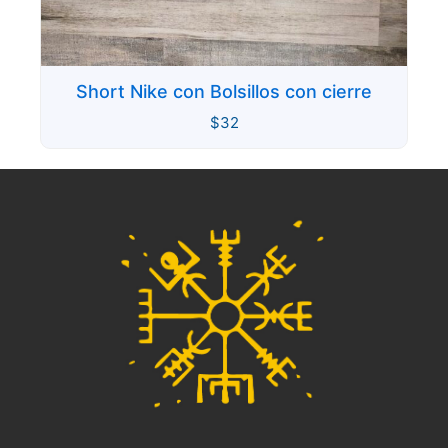
Short Nike con Bolsillos con cierre
$
32