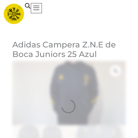
Ir
al
contenido
Ca
Adidas Campera Z.N.E de
Boca Juniors 25 Azul
Et
Ma
Ad