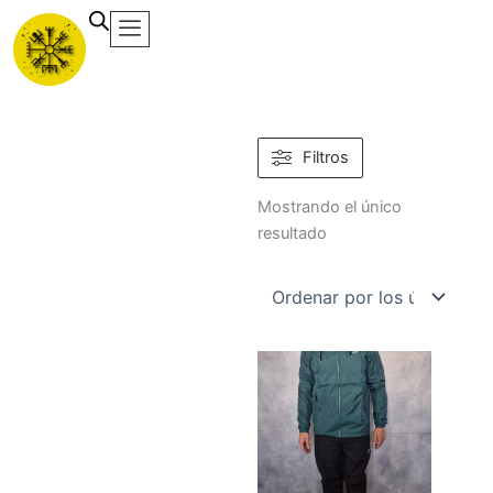
Ir
al
contenido
Filtros
Mostrando el único
resultado
Este
producto
tiene
múltiples
variantes.