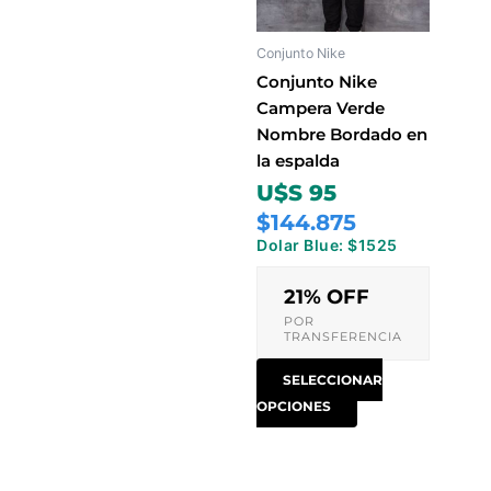
Las
opciones
Conjunto Nike
se
pueden
Conjunto Nike
elegir
Campera Verde
en
Nombre Bordado en
la
la espalda
página
U$S 95
de
$144.875
producto
Dolar Blue: $1525
21% OFF
POR
TRANSFERENCIA
SELECCIONAR
OPCIONES