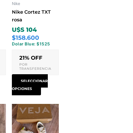
ones
opciones
Nike
se
Nike Cortez TXT
en
pueden
rosa
r
elegir
U$S 104
en
$158.600
la
Dolar Blue: $1525
na
página
de
21% OFF
ucto
producto
POR
TRANSFERENCIA
SELECCIONAR
OPCIONES
Este
ucto
producto
tiene
ples
múltiples