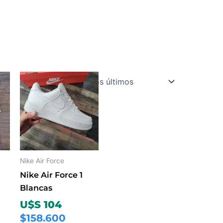
Este
ucto
producto
tiene
ples
múltiples
ntes.
variantes.
Las
ones
opciones
Nike Air Force
se
Nike Air Force 1
en
pueden
Blancas
r
elegir
U$S 104
en
$158.600
la