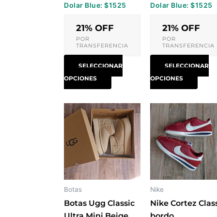
Dolar Blue: $1525
Dolar Blue: $1525
página
pági
de
de
21% OFF
21% OFF
producto
prod
POR
POR
TRANSFERENCIA
TRANSFERENCIA
SELECCIONAR
SELECCIONAR
OPCIONES
OPCIONES
Este
Este
producto
prod
tiene
tiene
múltiples
múlti
variantes.
varia
Las
Las
opciones
opci
Botas
Nike
se
se
Botas Ugg Classic
Nike Cortez Clas
pueden
pued
Ultra Mini Beige
bordo