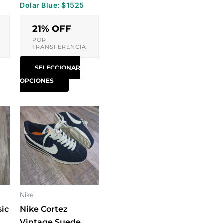
Dolar Blue: $1525
na
página
de
21% OFF
ucto
producto
POR
TRANSFERENCIA
SELECCIONAR
OPCIONES
Este
ucto
producto
tiene
ples
múltiples
ntes.
variantes.
Las
ones
opciones
Nike
se
sic
Nike Cortez
en
pueden
Vintage Suede