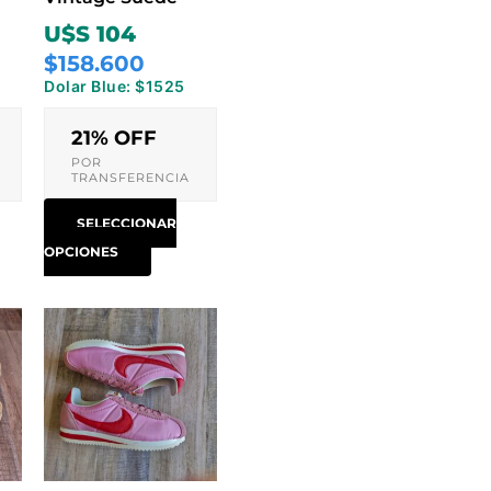
r
elegir
U$S 104
en
$158.600
la
Dolar Blue: $1525
na
página
de
21% OFF
ucto
producto
POR
TRANSFERENCIA
SELECCIONAR
OPCIONES
Este
ucto
producto
tiene
ples
múltiples
ntes.
variantes.
Las