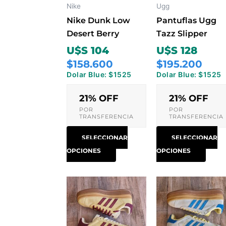
opciones
opci
Nike
Ugg
se
se
Nike Dunk Low
Pantuflas Ugg
pueden
pued
Desert Berry
Tazz Slipper
elegir
elegi
U$S 104
U$S 128
en
en
$158.600
$195.200
la
la
Dolar Blue: $1525
Dolar Blue: $1525
página
pági
de
de
21% OFF
21% OFF
producto
prod
POR
POR
TRANSFERENCIA
TRANSFERENCIA
SELECCIONAR
SELECCIONAR
OPCIONES
OPCIONES
Este
Este
producto
prod
tiene
tiene
múltiples
múlti