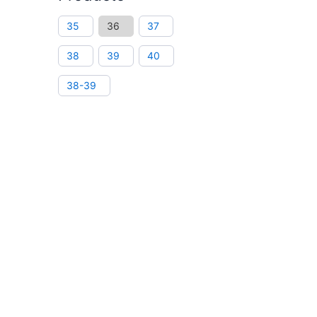
35
36
37
38
39
40
38-39