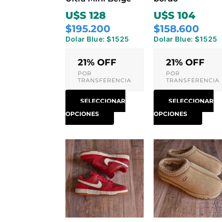
elegir
elegi
U$S 128
U$S 104
en
en
$195.200
$158.600
la
la
Dolar Blue: $1525
Dolar Blue: $1525
página
pági
de
de
21% OFF
21% OFF
producto
prod
POR
POR
TRANSFERENCIA
TRANSFERENCIA
SELECCIONAR
SELECCIONAR
OPCIONES
OPCIONES
Este
Este
producto
prod
tiene
tiene
múltiples
múlti
variantes.
varia
Las
Las