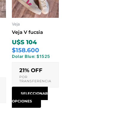
ntes.
variantes.
Las
ones
opciones
Veja
se
Veja V fucsia
en
pueden
U$S 104
r
elegir
$158.600
en
Dolar Blue: $1525
la
na
página
21% OFF
de
POR
TRANSFERENCIA
ucto
producto
SELECCIONAR
OPCIONES