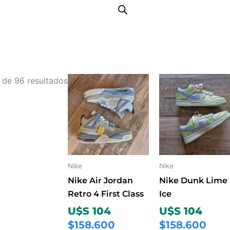
Ordenado
Este
Este
 de 96 resultados
por
producto
prod
los
tiene
tiene
últimos
múltiples
múlti
variantes.
varia
Las
Las
opciones
opci
Nike
Nike
se
se
Nike Air Jordan
Nike Dunk Lime
pueden
pued
Retro 4 First Class
Ice
elegir
elegi
U$S 104
U$S 104
en
en
$158.600
$158.600
la
la