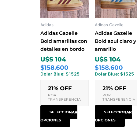
variantes.
varia
Las
Las
opciones
opci
Adidas
Adidas Gazelle
se
se
Adidas Gazelle
Adidas Gazelle
pueden
pued
Bold amarillas con
Bold azul claro y
elegir
elegi
detalles en bordo
amarillo
en
en
U$S 104
U$S 104
la
la
$158.600
$158.600
página
pági
Dolar Blue: $1525
Dolar Blue: $1525
de
de
producto
prod
21% OFF
21% OFF
POR
POR
TRANSFERENCIA
TRANSFERENCIA
SELECCIONAR
SELECCIONAR
OPCIONES
OPCIONES