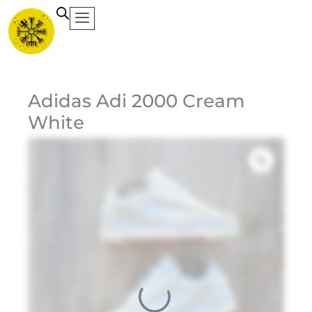
Ir
al
contenido
Ca
Adidas Adi 2000 Cream
White
Et
Ma
Ad