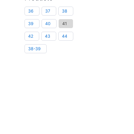
36
37
38
39
40
41
42
43
44
38-39