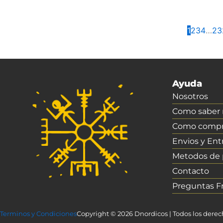
1
2
3
4
…
23
Ayuda
Nosotros
Como saber m
Como compr
Envios y Ent
Metodos de
Contacto
Preguntas F
Terminos y Condiciones
Copyright © 2026 Dnordicos | Todos los dere