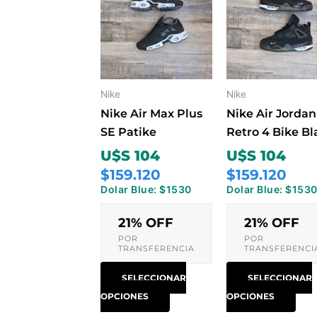
tiene
tien
múltiples
múlt
variantes.
vari
Las
Las
opciones
opc
Nike
Nike
se
se
Nike Air Max Plus
Nike Air Jordan
pueden
pue
SE Patike
Retro 4 Bike Bl
elegir
eleg
U$S 104
U$S 104
en
en
$159.120
$159.120
la
la
Dolar Blue: $1530
Dolar Blue: $153
página
pág
de
de
21% OFF
21% OFF
producto
pro
POR
POR
TRANSFERENCIA
TRANSFERENCI
SELECCIONAR
SELECCIONAR
OPCIONES
OPCIONES