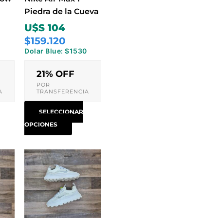
den
pueden
Piedra de la Cueva
ir
elegir
U$S 104
en
$159.120
la
0
Dolar Blue: $1530
ina
página
de
21% OFF
ducto
producto
POR
A
TRANSFERENCIA
SELECCIONAR
OPCIONES
e
Este
ducto
producto
e
tiene
iples
múltiples
antes.
variantes.