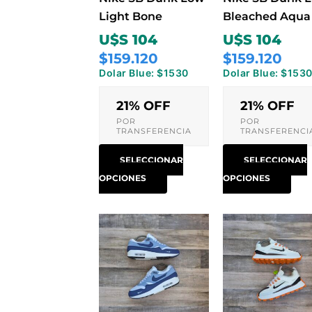
pueden
pue
Light Bone
Bleached Aqua
elegir
eleg
U$S 104
U$S 104
en
en
$159.120
$159.120
la
la
Dolar Blue: $1530
Dolar Blue: $153
página
pág
de
de
21% OFF
21% OFF
producto
pro
POR
POR
TRANSFERENCIA
TRANSFERENCI
SELECCIONAR
SELECCIONAR
OPCIONES
OPCIONES
Este
Est
producto
pro
tiene
tien
múltiples
múlt
variantes.
vari