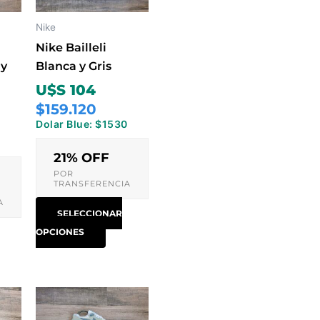
Las
iones
opciones
Nike
se
Nike Bailleli
den
pueden
 y
Blanca y Gris
ir
elegir
U$S 104
en
$159.120
la
Dolar Blue: $1530
ina
página
0
de
21% OFF
ducto
producto
POR
TRANSFERENCIA
A
SELECCIONAR
OPCIONES
e
Este
ducto
producto