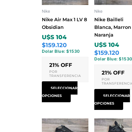
Las
Las
opciones
opc
Nike
Nike
se
se
Nike Air Max 1 LV 8
Nike Bailleli
pueden
pue
Obsidian
Blanca, Marron
elegir
eleg
Naranja
U$S 104
en
en
U$S 104
$159.120
la
la
Dolar Blue: $1530
$159.120
página
pág
Dolar Blue: $153
de
de
21% OFF
producto
pro
POR
21% OFF
TRANSFERENCIA
POR
TRANSFERENCI
SELECCIONAR
OPCIONES
SELECCIONAR
OPCIONES
Este
Est
producto
pro