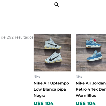
Ordenado
Este
Est
 de 292 resultados
por
producto
pro
los
tiene
tien
últimos
múltiples
múlt
variantes.
vari
Las
Las
opciones
opc
Nike
Nike
se
se
Nike Air Uptempo
Nike Air Jordan
pueden
pue
Low Blanca pipa
Retro 4 Tex De
elegir
eleg
Negra
Worn Blue
en
en
U$S 104
U$S 104
la
la