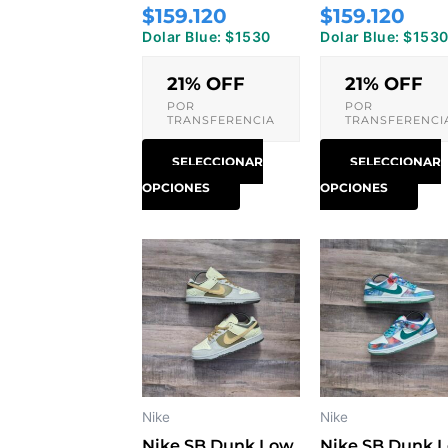
$159.120
$159.120
página
pág
Dolar Blue: $1530
Dolar Blue: $153
de
de
producto
pro
21% OFF
21% OFF
POR
POR
TRANSFERENCIA
TRANSFERENCI
SELECCIONAR
SELECCIONAR
OPCIONES
OPCIONES
Este
Est
producto
pro
tiene
tien
múltiples
múlt
variantes.
vari
Las
Las
opciones
opc
Nike
Nike
se
se
Nike SB Dunk Low
Nike SB Dunk 