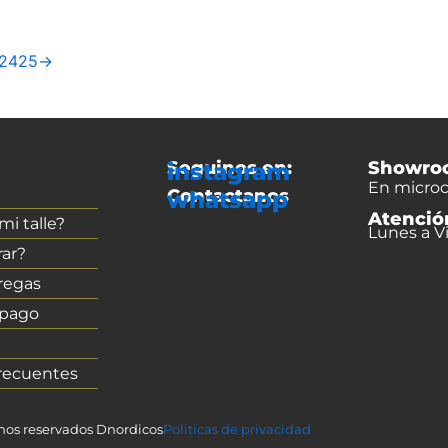
24
25
→
Seguinos en:
Showro
instagram
En microc
Contactanos
whatsapp
Atenció
i talle?
Lunes a Vi
ar?
regas
 pago
recuentes
chos reservados Dnordicos
Politicas de privacidad