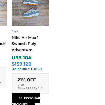
e
tiene
iples
múltiples
antes.
variantes.
Las
iones
opciones
Nike
se
Nike Air Max 1
den
pueden
ack
Swoosh Poly
ir
elegir
Adventure
en
U$S 104
la
0
$159.120
ina
página
Dolar Blue: $1530
de
ducto
producto
21% OFF
A
POR
TRANSFERENCIA
SELECCIONAR
OPCIONES