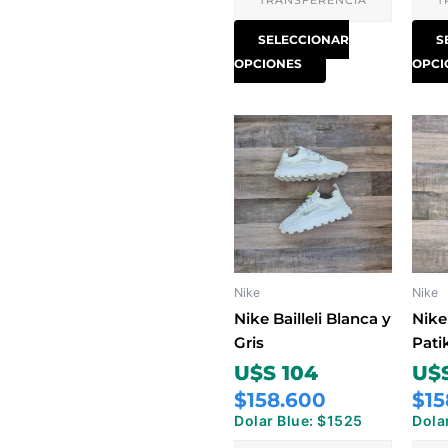
TRANSFERENCIA
T
SELECCIONAR
S
OPCIONES
OPCI
Este
producto
tiene
múltiples
variantes.
Las
opciones
Nike
Nike
se
pueden
Nike Bailleli Blanca y
Nike
elegir
Gris
Pati
en
U$S 104
U$S
la
$158.600
$15
página
Dolar Blue: $1525
Dola
de