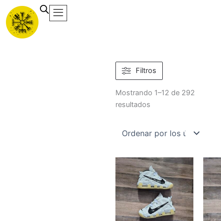
Ir
al
contenido
Ordenado
Filtros
por
los
Mostrando 1–12 de 292
últimos
resultados
Este
producto
tiene
múltiples
variantes.