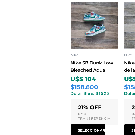
Este
producto
tiene
múltiples
variantes.
Las
opciones
Nike
Nike
se
pueden
Nike SB Dunk Low
Nike
elegir
Bleached Aqua
de l
en
U$S 104
U$S
la
$158.600
$15
página
Dolar Blue: $1525
Dola
de
producto
21% OFF
POR
P
TRANSFERENCIA
T
SELECCIONAR
S