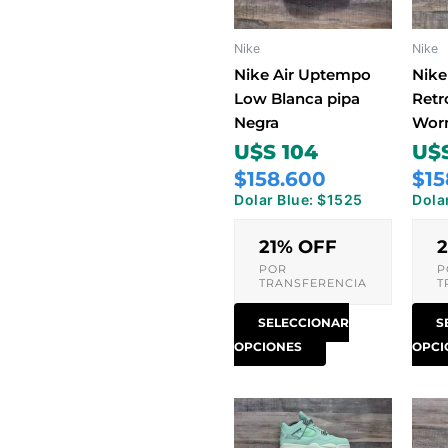
Las
opciones
Nike
Nike
se
pueden
Nike Air Uptempo
Nike
elegir
Low Blanca pipa
Retr
en
Negra
Worn
la
U$S 104
U$S
página
$158.600
$15
de
Dolar Blue: $1525
Dola
producto
21% OFF
POR
P
TRANSFERENCIA
T
SELECCIONAR
S
OPCIONES
OPCI
Este
producto