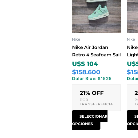
tiene
múltiples
variantes.
Las
opciones
Nike
Nike
se
pueden
Nike Air Jordan
Nike
elegir
Retro 4 Seafoam Sail
Ligh
en
U$S 104
U$S
la
$158.600
$15
página
Dolar Blue: $1525
Dola
de
producto
21% OFF
POR
P
TRANSFERENCIA
T
SELECCIONAR
S
OPCIONES
OPCI