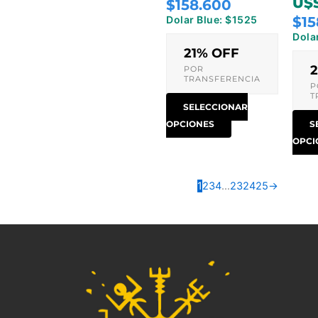
U$S
$158.600
página
Dolar Blue: $1525
$15
de
Dola
producto
21% OFF
POR
TRANSFERENCIA
P
T
SELECCIONAR
OPCIONES
S
OPCI
1
2
3
4
…
23
24
25
→