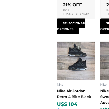
producto
21% OFF
POR
P
TRANSFERENCIA
T
SELECCIONAR
S
OPCIONES
OPCI
Este
producto
tiene
múltiples
variantes.
Las
opciones
Nike
Nike
se
pueden
Nike Air Jordan
Nike
elegir
Retro 4 Bike Black
Swoo
en
Adve
U$S 104
la