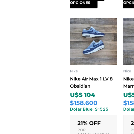
OPCIONES
OPCI
Este
producto
tiene
múltiples
variantes.
Las
opciones
Nike
Nike
se
pueden
Nike Air Max 1 LV 8
Nike 
elegir
Obsidian
Marr
en
U$S 104
U$S
la
$158.600
$15
página
Dolar Blue: $1525
Dola
de
producto
21% OFF
POR
P